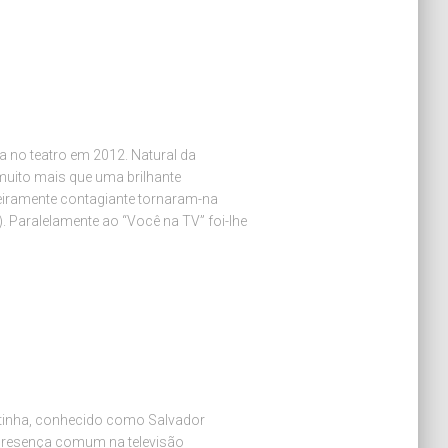
ca no teatro em 2012. Natural da
muito mais que uma brilhante
eiramente contagiante tornaram-na
 Paralelamente ao “Você na TV” foi-lhe
rtinha, conhecido como Salvador
 presença comum na televisão