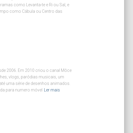
ramas como Levanta-te e Ri ou Sal, e
 tempo como Cábula ou Centro das
esde 2006. Em 2010 criou o canal Môce
hes, vlogs, paródias musicais, um
 até uma série de desenhos animados.
da para numero móvel
Ler mais