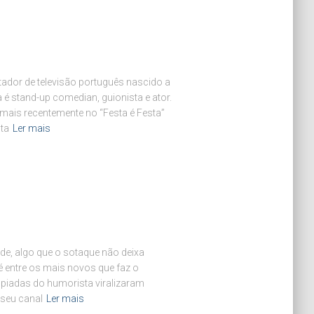
ador de televisão português nascido a
é stand-up comedian, guionista e ator.
 mais recentemente no “Festa é Festa”
sta
Ler mais
nde, algo que o sotaque não deixa
é entre os mais novos que faz o
 piadas do humorista viralizaram
 seu canal
Ler mais