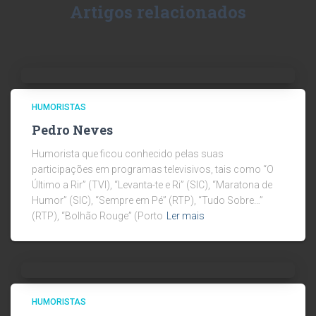
Artigos relacionados
HUMORISTAS
Pedro Neves
Humorista que ficou conhecido pelas suas
participações em programas televisivos, tais como “O
Último a Rir” (TVI), “Levanta-te e Ri” (SIC), “Maratona de
Humor” (SIC), “Sempre em Pé” (RTP), “Tudo Sobre…”
(RTP), “Bolhão Rouge” (Porto
Ler mais
HUMORISTAS