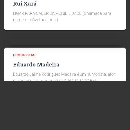
Rui Xará
LIGAR PARA SABER DISPONIBILIDADE (Chamada para
numero móvel nacional)
HUMORISTAS
Eduardo Madeira
Eduardo Jaime Rodrigues Madeira é um humorista, ator
e argumentista português. LIGAR PARA SABER
DISPONIBILIDADE (Chamada para numero móvel
nacional)
© 2024 RICARDO AGENCY ::: DIREITOS RESERVADOS :::