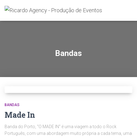
Search
for:
Bandas
BANDAS
Made In
Banda do Porto, “O MADE IN” é uma viagem a todo o Rock
Português, com uma abordagem muito própria a cada tema, uma