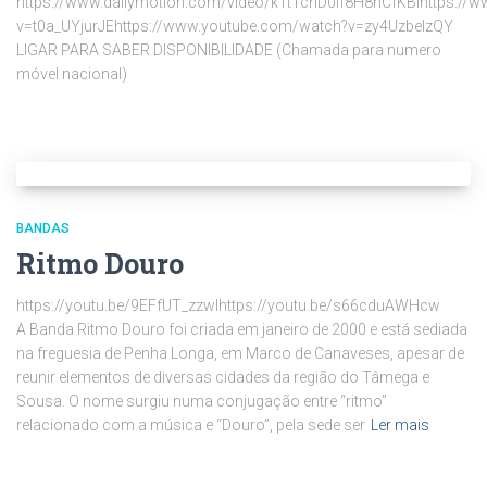
https://www.dailymotion.com/video/k1t1cnD0lf8H8hCfKBIhttps://
v=t0a_UYjurJEhttps://www.youtube.com/watch?v=zy4UzbelzQY
LIGAR PARA SABER DISPONIBILIDADE (Chamada para numero
móvel nacional)
BANDAS
Ritmo Douro
https://youtu.be/9EFfUT_zzwIhttps://youtu.be/s66cduAWHcw
A Banda Ritmo Douro foi criada em janeiro de 2000 e está sediada
na freguesia de Penha Longa, em Marco de Canaveses, apesar de
reunir elementos de diversas cidades da região do Tâmega e
Sousa. O nome surgiu numa conjugação entre “ritmo”
relacionado com a música e “Douro”, pela sede ser
Ler mais