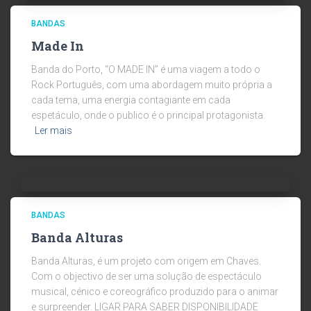
BANDAS
Made In
Banda do Porto, “O MADE IN” é uma viagem a todo o
Rock Português, com uma abordagem muito própria a
cada tema, uma energia contagiante em cada
espetáculo, onde o publico é o principal protagonista.
Ler mais
BANDAS
Banda Alturas
Banda Alturas, é um projeto com origem em Chaves.
Com o objectivo de ser uma solução de espectáculo
musical, cénico e coreográfico produzido para o animar
e surpreender. LIGAR PARA SABER DISPONIBILIDADE