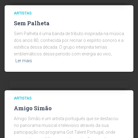
ARTISTAS
Sem Palheta
Sem Palheta é uma banda de tributo inspirada na música
dos anos 80, conhecida por recriar o espírito sonoro e a
estética dessa década. O grupo interpreta temas
emblemáticos desse período com energia ao vivo,
Ler mais
ARTISTAS
Amigo Simão
Amigo Simão é um artista português que se destacou
no panorama musical e televisivo através da sua
participação no programa Got Talent Portugal, onde