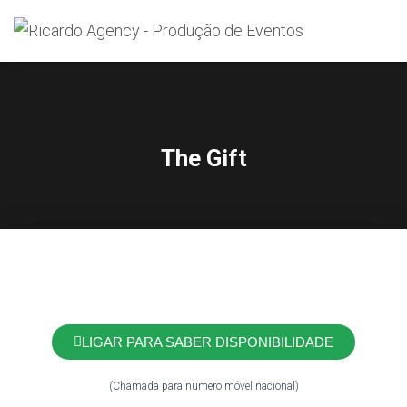
Search
for:
The Gift
LIGAR PARA SABER DISPONIBILIDADE
(Chamada para numero móvel nacional)