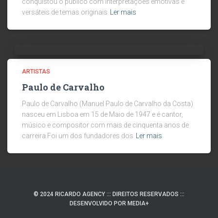
conquistou o público com interpretações emotivas e
versáteis de temas originais
Ler mais
ARTISTAS
Paulo de Carvalho
Paulo de Carvalho (Manuel Paulo de Carvalho da Costa)
nasceu em Lisboa em 15 de Maio de 1947 e é cantor,
músico e compositor com mais de cinquenta anos de
carreira.Foi um dos fundadores dos
Ler mais
© 2024 RICARDO AGENCY ::: DIREITOS RESERVADOS :::
DESENVOLVIDO POR MEDIA+