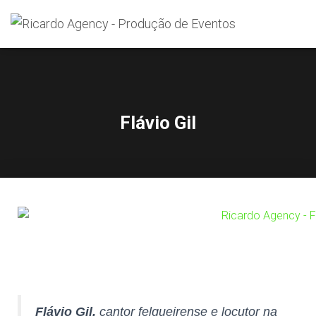
Search
for:
Flávio Gil
Flávio Gil,
cantor felgueirense e locutor na