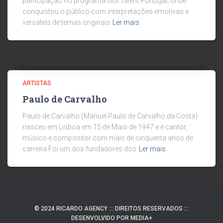
participação no programa Got Talent Portugal, onde
conquistou o público com interpretações emotivas e
versáteis de temas originais
Ler mais
ARTISTAS
Paulo de Carvalho
Paulo de Carvalho (Manuel Paulo de Carvalho da Costa)
nasceu em Lisboa em 15 de Maio de 1947 e é cantor,
músico e compositor com mais de cinquenta anos de
carreira.Foi um dos fundadores dos
Ler mais
© 2024 RICARDO AGENCY ::: DIREITOS RESERVADOS :::
DESENVOLVIDO POR MEDIA+