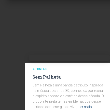
ARTISTAS
Sem Palheta
Sem Palheta é uma banda de tributo inspirada
na música dos anos 80, conhecida por recriar
o espírito sonoro e a estética dessa década. O
grupo interpreta temas emblemáticos desse
período com energia ao vivo,
Ler mais