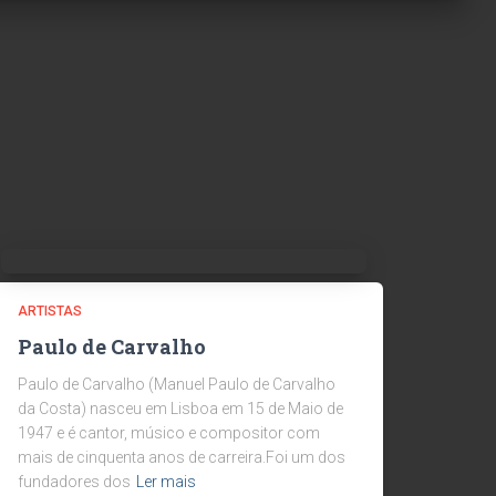
ARTISTAS
Paulo de Carvalho
Paulo de Carvalho (Manuel Paulo de Carvalho
da Costa) nasceu em Lisboa em 15 de Maio de
1947 e é cantor, músico e compositor com
mais de cinquenta anos de carreira.Foi um dos
fundadores dos
Ler mais