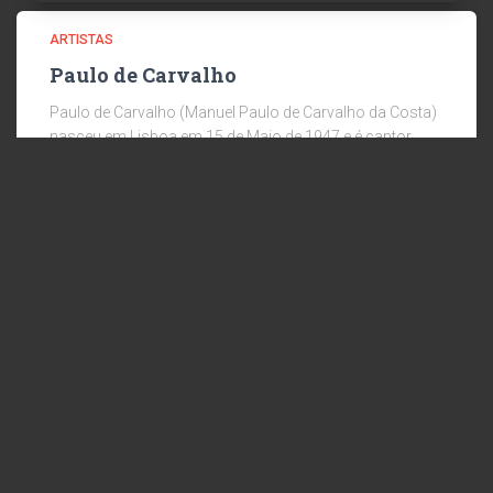
ARTISTAS
Paulo de Carvalho
Paulo de Carvalho (Manuel Paulo de Carvalho da Costa)
nasceu em Lisboa em 15 de Maio de 1947 e é cantor,
músico e compositor com mais de cinquenta anos de
carreira.Foi um dos fundadores dos
Ler mais
© 2024 RICARDO AGENCY ::: DIREITOS RESERVADOS :::
DESENVOLVIDO POR MEDIA+
POLÍTICA DE PRIVACIDADE
POLÍTICA DE COOKIES
TERMOS DE UTILIZAÇÃO