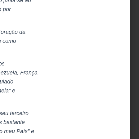
 junta-se ao
s por
 Coração da
is como
os
nezuela, França
tulado
ela” e
eu terceiro
s bastante
do meu País” e