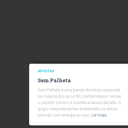
ARTISTAS
Sem Palheta
Sem Palheta é uma banda de tributo inspirada
na música dos anos 80, conhecida por recriar
o espírito sonoro e a estética dessa década. O
grupo interpreta temas emblemáticos desse
período com energia ao vivo,
Ler mais