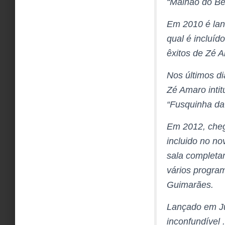
“Malhão do Bei
Em 2010 é lan
qual é incluíd
êxitos de Zé 
Nos últimos di
Zé Amaro intit
“Fusquinha da
Em 2012, cheg
incluido no 
sala completa
vários program
Guimarães.
Lançado em Ju
inconfundível .