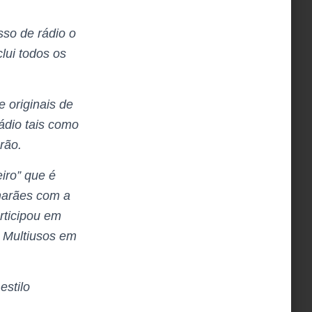
sso de rádio o
lui todos os
 originais de
ádio tais como
rão.
iro” que é
marães com a
ticipou em
o Multiusos em
estilo