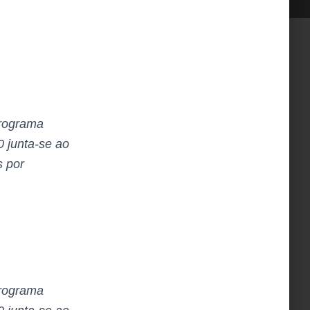
programa
 junta-se ao
s por
programa