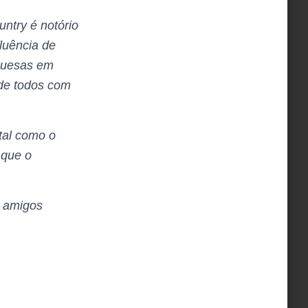
ntry é notório
luência de
guesas em
 de todos com
 tal como o
 que o
e amigos