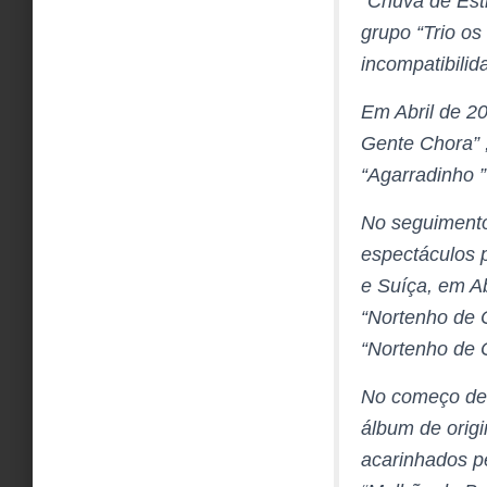
“Chuva de Est
grupo “Trio o
incompatibili
Em Abril de 20
Gente Chora” 
“Agarradinho ”
No seguimento
espectáculos 
e Suíça, em Ab
“Nortenho de C
“Nortenho de 
No começo de 
álbum de origi
acarinhados p