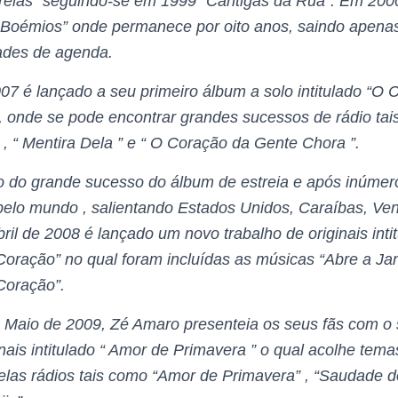
relas” seguindo-se em 1999 “Cantigas da Rua”.
Em 2000
s Boémios” onde permanece por oito anos, saindo apena
dades de agenda.
07 é lançado a seu primeiro álbum a solo intitulado “O
, onde se pode encontrar grandes sucessos de rádio ta
 , “ Mentira Dela ” e “ O Coração da Gente Chora ”.
 do grande sucesso do álbum de estreia e após inúmer
pelo mundo , salientando Estados Unidos, Caraíbas, Ve
ril de 2008 é lançado um novo trabalho de originais inti
oração” no qual foram incluídas as músicas “Abre a Jan
Coração”.
Maio de 2009, Zé Amaro presenteia os seus fãs com o s
nais intitulado “ Amor de Primavera ” o qual acolhe tema
elas rádios tais como “Amor de Primavera” , “Saudade 