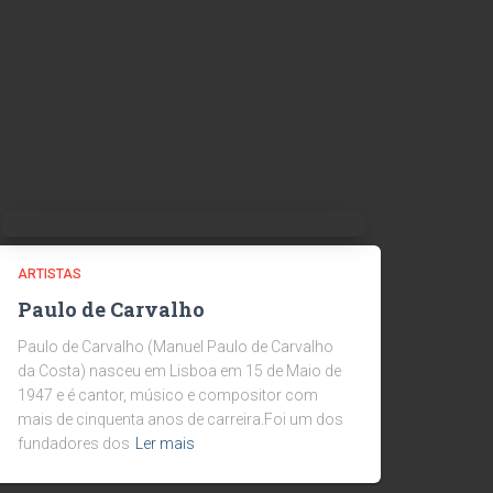
ARTISTAS
Paulo de Carvalho
Paulo de Carvalho (Manuel Paulo de Carvalho
da Costa) nasceu em Lisboa em 15 de Maio de
1947 e é cantor, músico e compositor com
mais de cinquenta anos de carreira.Foi um dos
fundadores dos
Ler mais