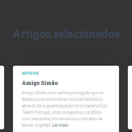
Artigos relacionados
ARTISTAS
Amigo Simão
Amigo Simão é um artista português que se
destacou no panorama musical e televisivo
através da sua participação no programa Got
Talent Portugal, onde conquistou o público
com interpretações emotivas e versáteis de
temas originais
Ler mais