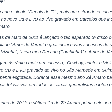
jo”.
çado o single “Depois de Ti” , mais um estrondoso suce
o no novo Cd e DvD ao vivo gravado em Barcelos que inc
Amaro.
as de Maio de 2011 é lançado o tão esperado 5º disco de
ulado “Amor de Verão” o qual inclui novos sucessos de r
 Vizinha”, “Leva meu Recado (Pombinha)” e Amor de Ve
am às rádios mais um sucesso, “Cowboy, cantor e Viole
novo CD e DVD gravado ao vivo no São Mamede em Gui
mente esgotada. Durante esse mesmo ano Zé Amaro par
as televisivos em todos os canais generalistas e lotou 
nho de 2013, o sétimo Cd de Zé Amaro prima pelo seu 