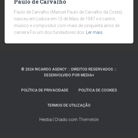
Paulo de Carvalho
Paulo de Carvalho (Manuel Paulo de Carvalho da Costa)
nasceu em Lisboa em 15 de Maio de 1947 e é cantor,
músico e compositor com mais de cinquenta anos de
carreira.Foi um dos fundadores dos
Ler mais
© 2024 RICARDO AGENCY ::: DIREITOS RESERVADOS :::
DESENVOLVIDO POR MEDIA+
POLÍTICA DE PRIVACIDADE
POLÍTICA DE COOKIES
TERMOS DE UTILIZAÇÃO
Hestia | Criado com
ThemeIsle