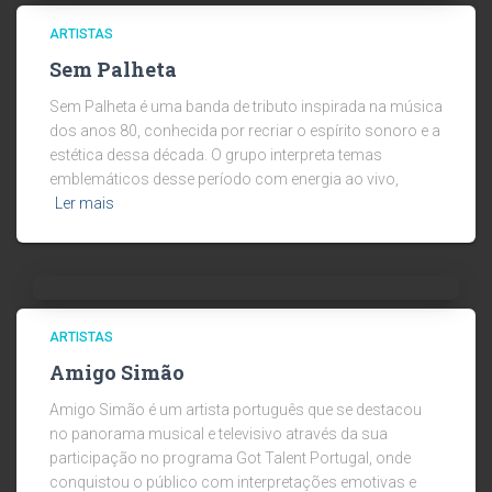
ARTISTAS
Sem Palheta
Sem Palheta é uma banda de tributo inspirada na música
dos anos 80, conhecida por recriar o espírito sonoro e a
estética dessa década. O grupo interpreta temas
emblemáticos desse período com energia ao vivo,
Ler mais
ARTISTAS
Amigo Simão
Amigo Simão é um artista português que se destacou
no panorama musical e televisivo através da sua
participação no programa Got Talent Portugal, onde
conquistou o público com interpretações emotivas e