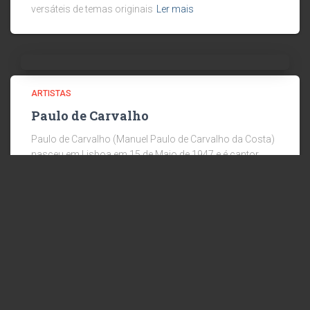
versáteis de temas originais
Ler mais
ARTISTAS
Paulo de Carvalho
Paulo de Carvalho (Manuel Paulo de Carvalho da Costa)
nasceu em Lisboa em 15 de Maio de 1947 e é cantor,
músico e compositor com mais de cinquenta anos de
carreira.Foi um dos fundadores dos
Ler mais
© 2024 RICARDO AGENCY ::: DIREITOS RESERVADOS :::
DESENVOLVIDO POR MEDIA+