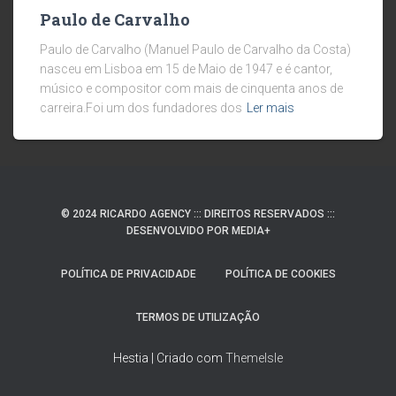
Paulo de Carvalho
Paulo de Carvalho (Manuel Paulo de Carvalho da Costa)
nasceu em Lisboa em 15 de Maio de 1947 e é cantor,
músico e compositor com mais de cinquenta anos de
carreira.Foi um dos fundadores dos
Ler mais
© 2024 RICARDO AGENCY ::: DIREITOS RESERVADOS :::
DESENVOLVIDO POR MEDIA+
POLÍTICA DE PRIVACIDADE
POLÍTICA DE COOKIES
TERMOS DE UTILIZAÇÃO
Hestia | Criado com
ThemeIsle