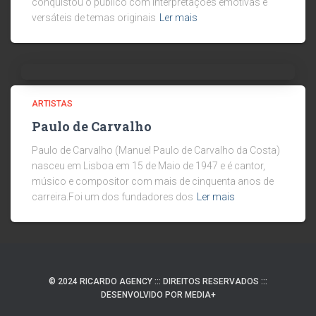
conquistou o público com interpretações emotivas e
versáteis de temas originais
Ler mais
ARTISTAS
Paulo de Carvalho
Paulo de Carvalho (Manuel Paulo de Carvalho da Costa)
nasceu em Lisboa em 15 de Maio de 1947 e é cantor,
músico e compositor com mais de cinquenta anos de
carreira.Foi um dos fundadores dos
Ler mais
© 2024 RICARDO AGENCY ::: DIREITOS RESERVADOS :::
DESENVOLVIDO POR MEDIA+