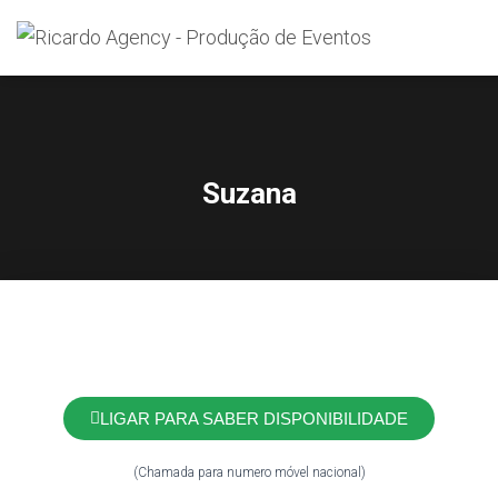
Search
for:
Suzana
LIGAR PARA SABER DISPONIBILIDADE
(Chamada para numero móvel nacional)