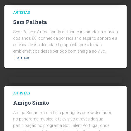
ARTISTAS
Sem Palheta
Sem Palheta é uma banda de tributo inspirada na música
dos anos 80, conhecida por recriar o espírito sonoro e a
estética dessa década. O grupo interpreta temas
emblemáticos desse período com energia ao vivo,
Ler mais
ARTISTAS
Amigo Simão
Amigo Simão é um artista português que se destacou
no panorama musical e televisivo através da sua
participação no programa Got Talent Portugal, onde