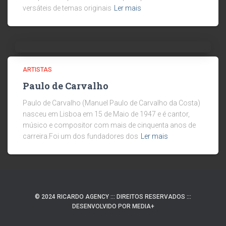
versáteis de temas originais
Ler mais
ARTISTAS
Paulo de Carvalho
Paulo de Carvalho (Manuel Paulo de Carvalho da Costa)
nasceu em Lisboa em 15 de Maio de 1947 e é cantor,
músico e compositor com mais de cinquenta anos de
carreira.Foi um dos fundadores dos
Ler mais
© 2024 RICARDO AGENCY ::: DIREITOS RESERVADOS :::
DESENVOLVIDO POR MEDIA+