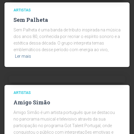
ARTISTAS
Sem Palheta
Sem Palheta é uma banda de tributo inspirada na música
dos anos 80, conhecida por recriar o espírito sonoro e a
estética dessa década. O grupo interpreta temas
emblemáticos desse período com energia ao vivo,
Ler mais
ARTISTAS
Amigo Simão
Amigo Simão é um artista português que se destacou
no panorama musical e televisivo através da sua
participação no programa Got Talent Portugal, onde
conquistou o público com interpretações emotivas e