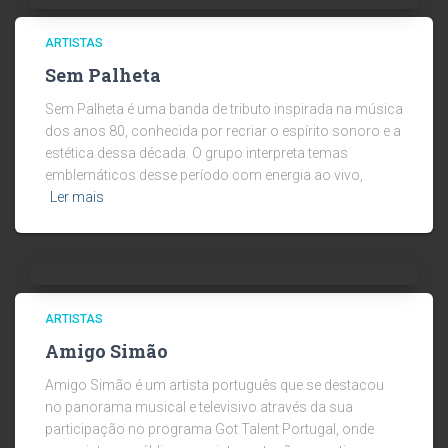
ARTISTAS
Sem Palheta
Sem Palheta é uma banda de tributo inspirada na música
dos anos 80, conhecida por recriar o espírito sonoro e a
estética dessa década. O grupo interpreta temas
emblemáticos desse período com energia ao vivo,
Ler mais
ARTISTAS
Amigo Simão
Amigo Simão é um artista português que se destacou
no panorama musical e televisivo através da sua
participação no programa Got Talent Portugal, onde