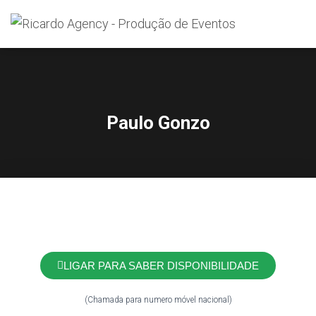
Search
for:
Paulo Gonzo
LIGAR PARA SABER DISPONIBILIDADE
(Chamada para numero móvel nacional)