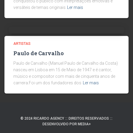
conquistou o público com interpretações emotivas e
versáteis de temas originais
Ler mais
ARTISTAS
Paulo de Carvalho
Paulo de Carvalho (Manuel Paulo de Carvalho da Costa)
nasceu em Lisboa em 15 de Maio de 1947 e é cantor,
músico e compositor com mais de cinquenta anos de
carreira.Foi um dos fundadores dos
Ler mais
© 2024 RICARDO AGENCY ::: DIREITOS RESERVADOS :::
DESENVOLVIDO POR MEDIA+