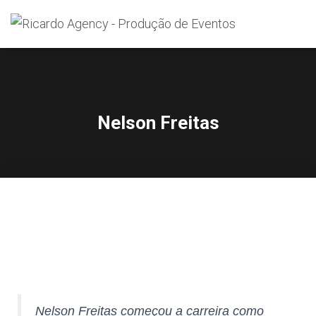
Search
for:
Nelson Freitas
Nelson Freitas começou a carreira como