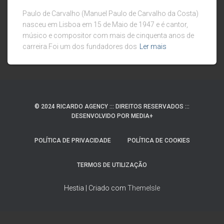
Paulo de Carvalho (Manuel Paulo de Carvalho da Costa)
nasceu em Lisboa em 15 de Maio de 1947 e é cantor,
músico e compositor com mais de cinquenta anos de
carreira.Foi um dos fundadores dos
Ler mais
© 2024 RICARDO AGENCY ::: DIREITOS RESERVADOS :::
DESENVOLVIDO POR MEDIA+
POLÍTICA DE PRIVACIDADE
POLÍTICA DE COOKIES
TERMOS DE UTILIZAÇÃO
Hestia | Criado com
ThemeIsle