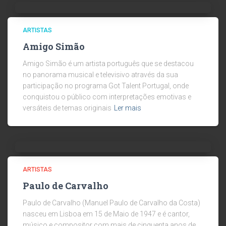
ARTISTAS
Amigo Simão
Amigo Simão é um artista português que se destacou
no panorama musical e televisivo através da sua
participação no programa Got Talent Portugal, onde
conquistou o público com interpretações emotivas e
versáteis de temas originais
Ler mais
ARTISTAS
Paulo de Carvalho
Paulo de Carvalho (Manuel Paulo de Carvalho da Costa)
nasceu em Lisboa em 15 de Maio de 1947 e é cantor,
músico e compositor com mais de cinquenta anos de