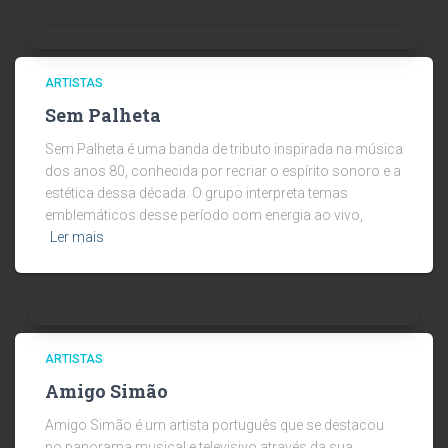
ARTISTAS
Sem Palheta
Sem Palheta é uma banda de tributo inspirada na música
dos anos 80, conhecida por recriar o espírito sonoro e a
estética dessa década. O grupo interpreta temas
emblemáticos desse período com energia ao vivo,
Ler mais
ARTISTAS
Amigo Simão
Amigo Simão é um artista português que se destacou
no panorama musical e televisivo através da sua