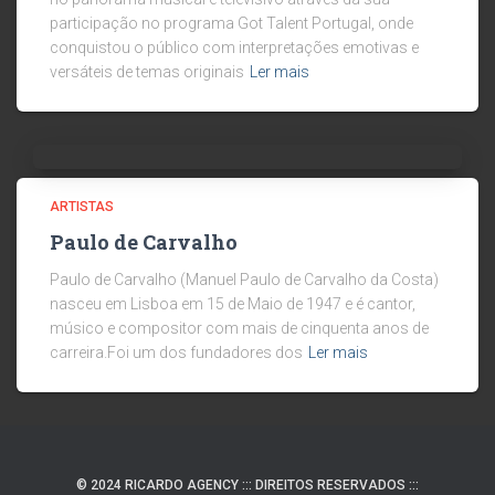
participação no programa Got Talent Portugal, onde
conquistou o público com interpretações emotivas e
versáteis de temas originais
Ler mais
ARTISTAS
Paulo de Carvalho
Paulo de Carvalho (Manuel Paulo de Carvalho da Costa)
nasceu em Lisboa em 15 de Maio de 1947 e é cantor,
músico e compositor com mais de cinquenta anos de
carreira.Foi um dos fundadores dos
Ler mais
© 2024 RICARDO AGENCY ::: DIREITOS RESERVADOS :::