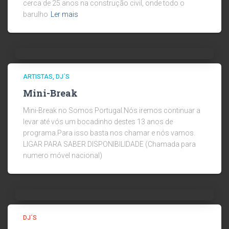
cerca de 25 anos na construção civil, onde todo o
barulho
Ler mais
ARTISTAS
DJ´S
Mini-Break
Mini-Break no Somos Portugal.Nós iremos continuar a
levar até vós um bocadinho destes 13 anos de
programa.Para isso basta nos chamar e nós vamos.
LIGAR PARA SABER DISPONIBILIDADE (Chamada para
numero móvel nacional)
DJ´S