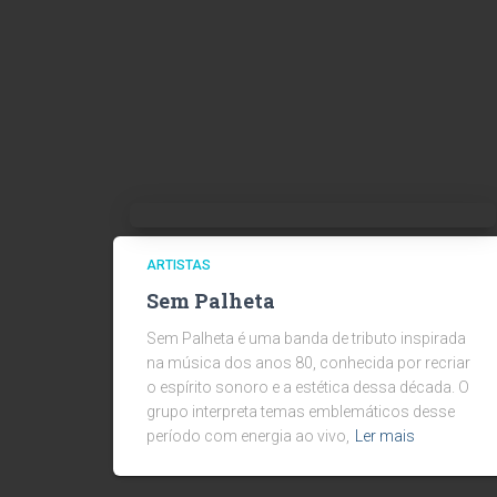
ARTISTAS
Sem Palheta
Sem Palheta é uma banda de tributo inspirada
na música dos anos 80, conhecida por recriar
o espírito sonoro e a estética dessa década. O
grupo interpreta temas emblemáticos desse
período com energia ao vivo,
Ler mais