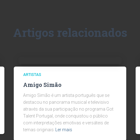
Artigos relacionados
ARTISTAS
Amigo Simão
Amigo Simão é um artista português que se
destacou no panorama musical e televisivo
através da sua participação no programa Got
Talent Portugal, onde conquistou o público
com interpretações emotivas e versáteis de
temas originais
Ler mais