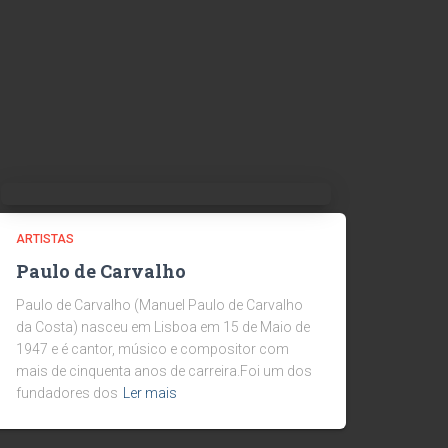
ARTISTAS
Paulo de Carvalho
Paulo de Carvalho (Manuel Paulo de Carvalho
da Costa) nasceu em Lisboa em 15 de Maio de
1947 e é cantor, músico e compositor com
mais de cinquenta anos de carreira.Foi um dos
fundadores dos
Ler mais