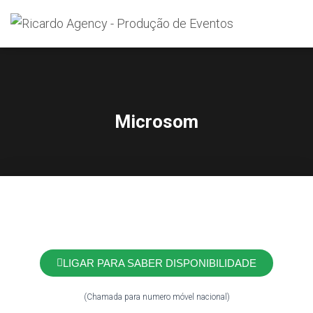
Search
for:
Microsom
LIGAR PARA SABER DISPONIBILIDADE
(Chamada para numero móvel nacional)