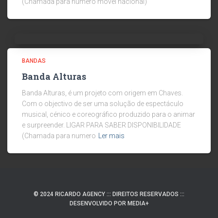
(Chamada para numero móvel nacional)
BANDAS
Banda Alturas
Banda Alturas, é um projeto com origem em Chaves.
Com o objectivo de ser uma solução de espectáculo
musical, cénico e coreográfico produzido para o animar
e surpreender. LIGAR PARA SABER DISPONIBILIDADE
(Chamada para numero
Ler mais
© 2024 RICARDO AGENCY ::: DIREITOS RESERVADOS :::
DESENVOLVIDO POR MEDIA+