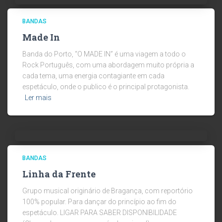
BANDAS
Made In
Banda do Porto, “O MADE IN” é uma viagem a todo o
Rock Português, com uma abordagem muito própria a
cada tema, uma energia contagiante em cada
espetáculo, onde o publico é o principal protagonista.
Ler mais
BANDAS
Linha da Frente
Grupo musical originário de Bragança, com reportório
100% popular. Para dançar do princípio ao fim do
espetáculo. LIGAR PARA SABER DISPONIBILIDADE