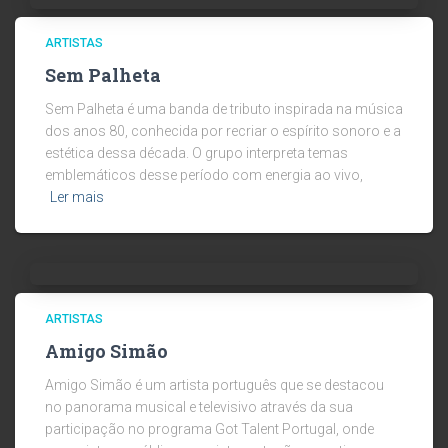
ARTISTAS
Sem Palheta
Sem Palheta é uma banda de tributo inspirada na música
dos anos 80, conhecida por recriar o espírito sonoro e a
estética dessa década. O grupo interpreta temas
emblemáticos desse período com energia ao vivo,
Ler mais
ARTISTAS
Amigo Simão
Amigo Simão é um artista português que se destacou
no panorama musical e televisivo através da sua
participação no programa Got Talent Portugal, onde