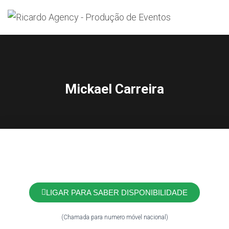
Search
for:
Mickael Carreira
LIGAR PARA SABER DISPONIBILIDADE
(Chamada para numero móvel nacional)