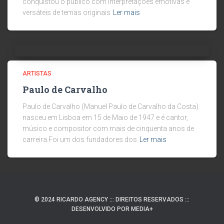
conquistou o público com interpretações emotivas e
versáteis de temas originais
Ler mais
ARTISTAS
Paulo de Carvalho
Paulo de Carvalho (Manuel Paulo de Carvalho da Costa)
nasceu em Lisboa em 15 de Maio de 1947 e é cantor,
músico e compositor com mais de cinquenta anos de
carreira.Foi um dos fundadores dos
Ler mais
© 2024 RICARDO AGENCY ::: DIREITOS RESERVADOS :::
DESENVOLVIDO POR MEDIA+