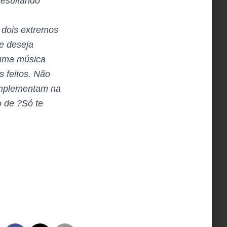
resultando
 dois extremos
e deseja
 uma música
 feitos. Não
complementam na
 de ?Só te