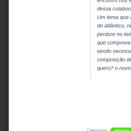
encontro nos e
dessa colabor
Um tema que a
do atlântico,
perdure no te
que comprova 
sendo necessá
composição de
quero? o novo
Categorias:
ARTISTAS