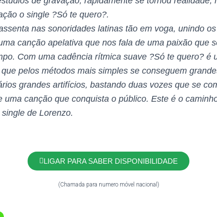
stúdios de gravação, rapidamente se tornou realidade, 
ação o single ?Só te quero?.
ssenta nas sonoridades latinas tão em voga, unindo os
 numa canção apelativa que nos fala de uma paixão que s
mpo. Com uma cadência rítmica suave ?Só te quero? é
que pelos métodos mais simples se conseguem grandes
rios grandes artifícios, bastando duas vozes que se 
 uma canção que conquista o público. Este é o caminho
 single de Lorenzo.
LIGAR PARA SABER DISPONIBILIDADE
(Chamada para numero móvel nacional)