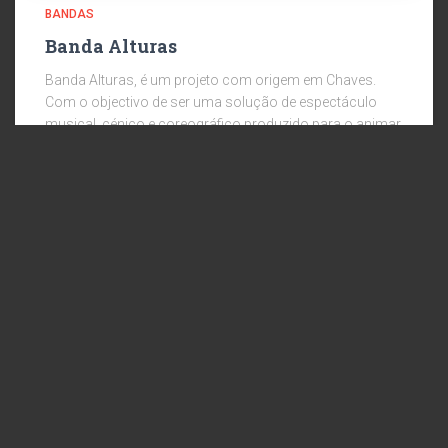
BANDAS
Banda Alturas
Banda Alturas, é um projeto com origem em Chaves.
Com o objectivo de ser uma solução de espectáculo
musical, cénico e coreográfico produzido para o animar
e surpreender. LIGAR PARA SABER DISPONIBILIDADE
(Chamada para numero
Ler mais
© 2024 RICARDO AGENCY ::: DIREITOS RESERVADOS :::
DESENVOLVIDO POR MEDIA+
POLÍTICA DE PRIVACIDADE
POLÍTICA DE COOKIES
TERMOS DE UTILIZAÇÃO