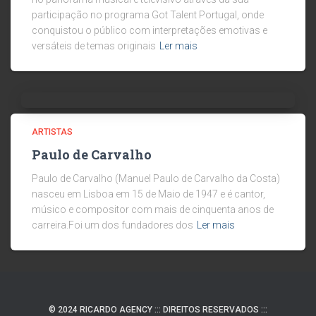
participação no programa Got Talent Portugal, onde
conquistou o público com interpretações emotivas e
versáteis de temas originais
Ler mais
ARTISTAS
Paulo de Carvalho
Paulo de Carvalho (Manuel Paulo de Carvalho da Costa)
nasceu em Lisboa em 15 de Maio de 1947 e é cantor,
músico e compositor com mais de cinquenta anos de
carreira.Foi um dos fundadores dos
Ler mais
© 2024 RICARDO AGENCY ::: DIREITOS RESERVADOS :::