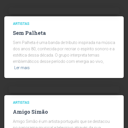
ARTISTAS
Sem Palheta
Sem Palheta é uma banda de tributo inspirada na música
dos anos 80, conhecida por recriar o espírito sonoro e a
estética dessa década. O grupo interpreta temas
emblemáticos desse período com energia ao vivo,
Ler mais
ARTISTAS
Amigo Simão
Amigo Simão é um artista português que se destacou
no panorama musical e televisivo através da sua