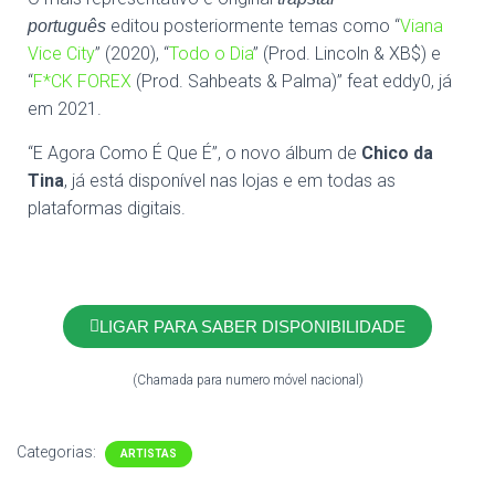
editou posteriormente temas como “
Viana
português
Vice City
” (2020), “
Todo o Dia
” (Prod. Lincoln & XB$) e
“
F*CK FOREX
(Prod. Sahbeats & Palma)” feat eddy0, já
em 2021.
“E Agora Como É Que É”, o novo álbum de
Chico da
Tina
, já está disponível nas lojas e em todas as
plataformas digitais.
LIGAR PARA SABER DISPONIBILIDADE
(Chamada para numero móvel nacional)
Categorias:
ARTISTAS