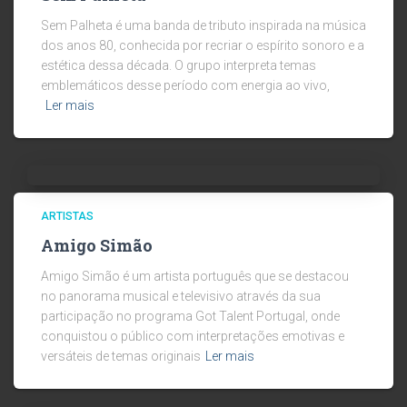
Sem Palheta é uma banda de tributo inspirada na música
dos anos 80, conhecida por recriar o espírito sonoro e a
estética dessa década. O grupo interpreta temas
emblemáticos desse período com energia ao vivo,
Ler mais
ARTISTAS
Amigo Simão
Amigo Simão é um artista português que se destacou
no panorama musical e televisivo através da sua
participação no programa Got Talent Portugal, onde
conquistou o público com interpretações emotivas e
versáteis de temas originais
Ler mais