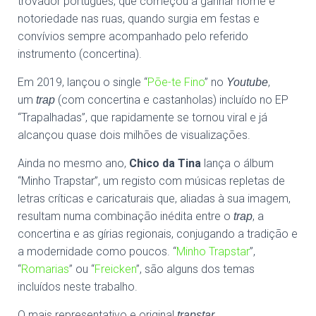
trovador português, que começou a ganhar nome e
notoriedade nas ruas, quando surgia em festas e
convívios sempre acompanhado pelo referido
instrumento (concertina).
Em 2019, lançou o single “
Põe-te Fino
” no
,
Youtube
um
(com concertina e castanholas) incluído no EP
trap
“Trapalhadas”, que rapidamente se tornou viral e já
alcançou quase dois milhões de visualizações.
Ainda no mesmo ano,
Chico da Tina
lança o álbum
“Minho Trapstar”, um registo com músicas repletas de
letras críticas e caricaturais que, aliadas à sua imagem,
resultam numa combinação inédita entre o
, a
trap
concertina e as gírias regionais, conjugando a tradição e
a modernidade como poucos. “
Minho Trapstar
”,
“
Romarias
” ou “
Freicken
”, são alguns dos temas
incluídos neste trabalho.
O mais representativo e original
trapstar