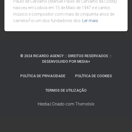
Paulo de Carvalho (Manuel Paulo de Carvalho da Costa)
nasceu em Lisboa em 15 de Maio de 1947 e é cantor,
músico e compositor com mais de cinquenta anos de
carreira.Foi um dos fundadores dos
Ler mais
© 2024 RICARDO AGENCY ::: DIREITOS RESERVADOS :::
DESENVOLVIDO POR MEDIA+
POLÍTICA DE PRIVACIDADE
POLÍTICA DE COOKIES
TERMOS DE UTILIZAÇÃO
Hestia | Criado com
ThemeIsle