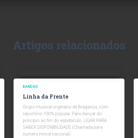
Artigos relacionados
BANDAS
Linha da Frente
Grupo musical originário de Bragança, com
reportório 100% popular. Para dançar do
princípio ao fim do espetáculo. LIGAR PARA
SABER DISPONIBILIDADE (Chamada para
numero móvel nacional)