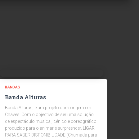
BANDAS
Banda Alturas
Banda Alturas, é um projeto com origem em
Chaves. Com o objectivo de ser uma solução
de espectáculo musical, cénico e coreográfico
produzido para o animar e surpreender. LIGAR
PARA SABER DISPONIBILIDADE (Chamada para