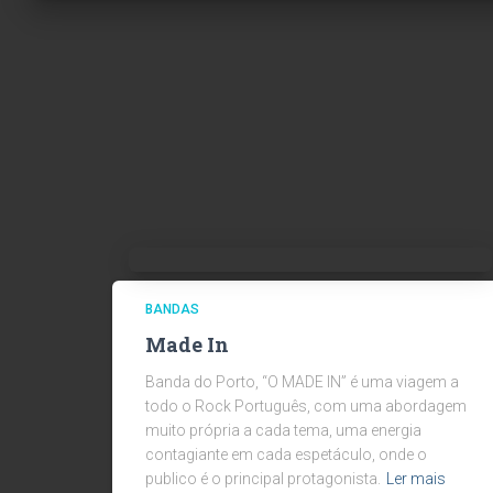
BANDAS
Made In
Banda do Porto, “O MADE IN” é uma viagem a
todo o Rock Português, com uma abordagem
muito própria a cada tema, uma energia
contagiante em cada espetáculo, onde o
publico é o principal protagonista.
Ler mais