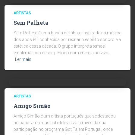
ARTISTAS
Sem Palheta
Sem Palheta é uma banda de tributo inspirada na música
dos anos 80, conhecida por recriar o espírito sonoro e a
estética dessa década. O grupo interpreta temas
emblemáticos desse período com energia ao vivo,
Ler mais
ARTISTAS
Amigo Simão
Amigo Simão é um artista português que se destacou
no panorama musical e televisivo através da sua
participação no programa Got Talent Portugal, onde