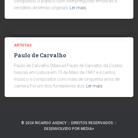
conquistou o público com interpretações emotivas e
versáteis de temas originais
Ler mais
ARTISTAS
Paulo de Carvalho
Paulo de Carvalho (Manuel Paulo de Carvalho da Costa)
nasceu em Lisboa em 15 de Maio de 1947 e é cantor,
músico e compositor com mais de cinquenta anos de
carreira.Foi um dos fundadores dos
Ler mais
© 2024 RICARDO AGENCY ::: DIREITOS RESERVADOS :::
DESENVOLVIDO POR MEDIA+