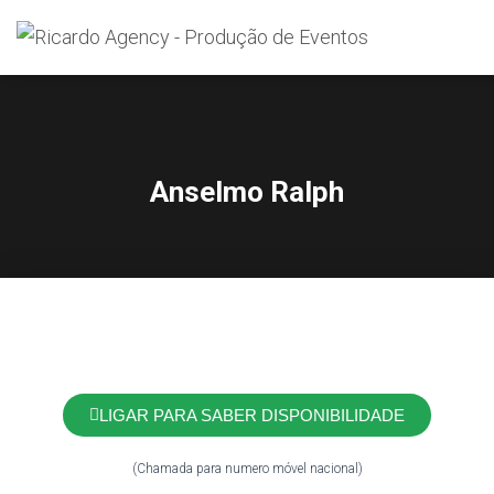
Search
for:
Anselmo Ralph
LIGAR PARA SABER DISPONIBILIDADE
(Chamada para numero móvel nacional)