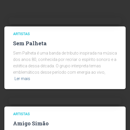
ARTISTAS
Sem Palheta
Sem Palheta é uma banda de tributo inspirada na música
dos anos 80, conhecida por recriar o espírito sonoro e a
estética dessa década. O grupo interpreta temas
emblemáticos desse período com energia ao vivo,
Ler mais
ARTISTAS
Amigo Simão