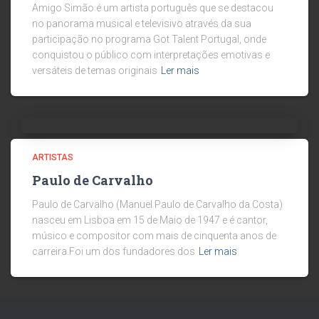
Amigo Simão é um artista português que se destacou
no panorama musical e televisivo através da sua
participação no programa Got Talent Portugal, onde
conquistou o público com interpretações emotivas e
versáteis de temas originais
Ler mais
ARTISTAS
Paulo de Carvalho
Paulo de Carvalho (Manuel Paulo de Carvalho da Costa)
nasceu em Lisboa em 15 de Maio de 1947 e é cantor,
músico e compositor com mais de cinquenta anos de
carreira.Foi um dos fundadores dos
Ler mais